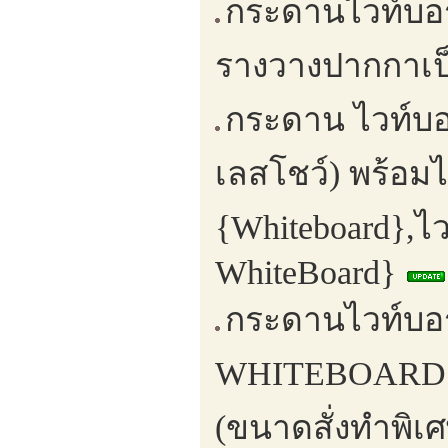
กระดานไวท์บอร
รางวางปากกาเป็
กระดาน ไวท์บอ
เลสโชว์) พร้อมไ
{Whiteboard},ไ
WhiteBoard}
กระดานไวท์บอ
WHITEBOARD} ข
(ขนาดสั่งทำพิเ