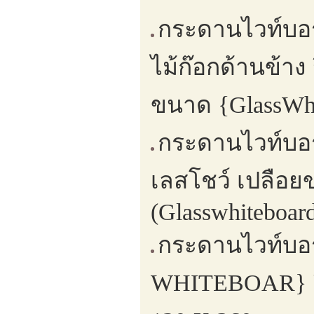
กระดานไวท์บอ
ไม้ก๊อกด้านข้า
ขนาด {GlassWhi
กระดานไวท์บอ
เลสโชว์ เปลือ
(Glasswhiteboard
กระดานไวท์บอ
WHITEBOAR} ยึด