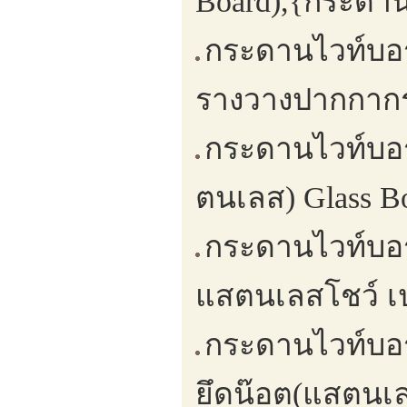
Board),{กระดา
กระดานไวท์บอร
รางวางปากกากร
กระดานไวท์บอร
ตนเลส) Glass Bo
กระดานไวท์บอร
แสตนเลสโชว์ เป
กระดานไวท์บอร
ยึดน๊อต(แสตนเลส