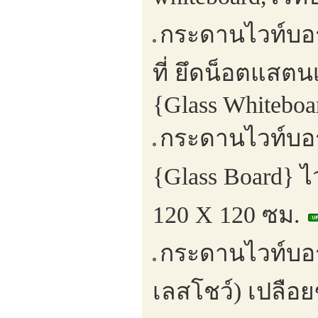
กระดานไวท์บอร
ที่ ยึดน็อตแสตน
{Glass Whitebo
กระดานไวท์บอร
{Glass Board} 
120 X 120 ซม.
กระดานไวท์บอร
เลสโชว์) เปลือ