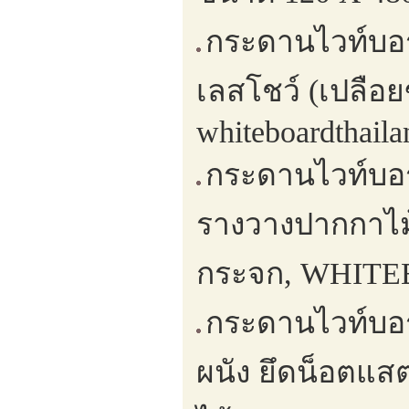
กระดานไวท์บอ
เลสโชว์ (เปลือย
whiteboardthaila
กระดานไวท์บอร
รางวางปากกาไม
กระจก, WHIT
กระดานไวท์บอร
ผนัง ยึดน็อตแ