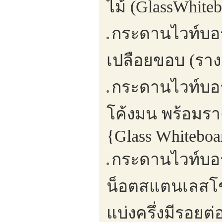
ไม้ (GlassWhite
กระดานไวท์บอร
เปลือยขอบ (ราง
กระดานไวท์บอร
โค้งมน พร้อมร
{Glass Whiteboa
กระดานไวท์บอร
น็อตสแตนเลสโชว
แบ่งครึ่งมีรอยต