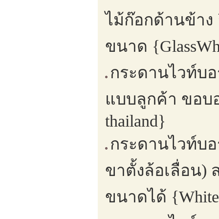
ไม้ก๊อกด้านข้า
ขนาด {GlassWhi
กระดานไวท์บอร
แบบลูกค้า ขอบอ
thailand}
กระดานไวท์บอร
ขาตั้งล้อเลื่อน
ขนาดได้ {White