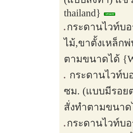
thailand}
กระดานไวท์บอร์
ไม้,ขาตั้งเหล็ก
ตามขนาดได้ {Wh
กระดานไวท์บอ
ซม. (แบบมีรอย
สั่งทำตามขนาดไ
กระดานไวท์บอร