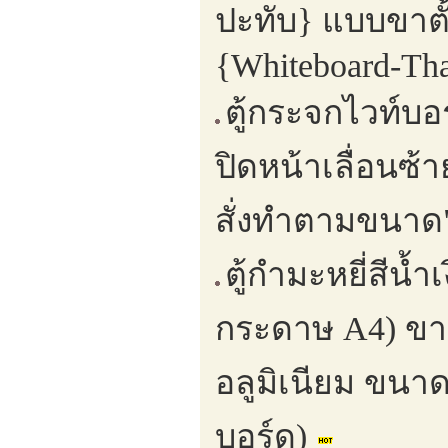
ปะทับ} แบบขาตั้
{Whiteboard-Tha
ตู้กระจกไวท์บ
ปิดหน้าเลื่อนซ
สั่งทำตามขนาด"
ตู้กำมะหยี่สีน้
กระดาษ A4) ขาตั
อลูมิเนียม ขนาด
บอร์ด)