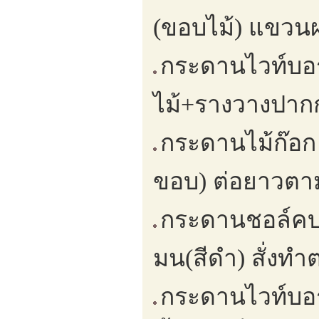
(ขอบไม้) แขวนผน
กระดานไวท์บอร
ไม้+รางวางปากกา
กระดานไม้ก๊อก
ขอบ) ต่อยาวตามพ
กระดานชอล์คบอ
มน(สีดำ) สั่งทำ
กระดานไวท์บอร์