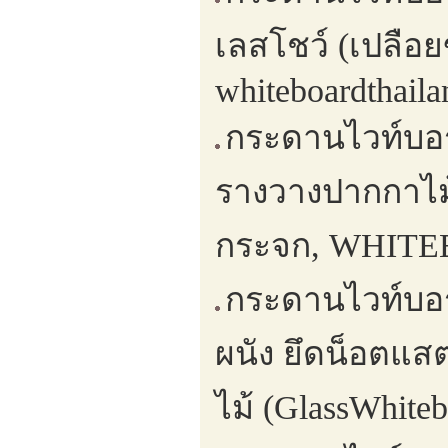
เลสโชว์ (เปลือย
whiteboardthaila
กระดานไวท์บอร
รางวางปากกาไม
กระจก, WHIT
กระดานไวท์บอร
ผนัง ยึดน็อตแ
ไม้ (GlassWhite