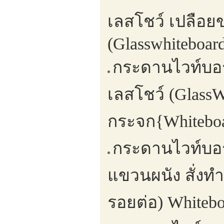
เลสโชว์ เปลือย
(Glasswhiteboard
กระดานไวท์บอ
เลสโชว์ (Glass
กระจก{Whiteboa
กระดานไวท์บอร
แขวนผนัง สั่งท
รอยต่อ) Whitebo