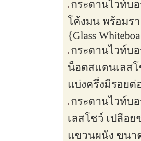
กระดานไวท์บอร
โค้งมน พร้อมร
{Glass Whiteboa
กระดานไวท์บอร
น็อตสแตนเลสโชว
แบ่งครึ่งมีรอยต
กระดานไวท์บอ
เลสโชว์ เปลือ
แขวนผนัง ขนาด 