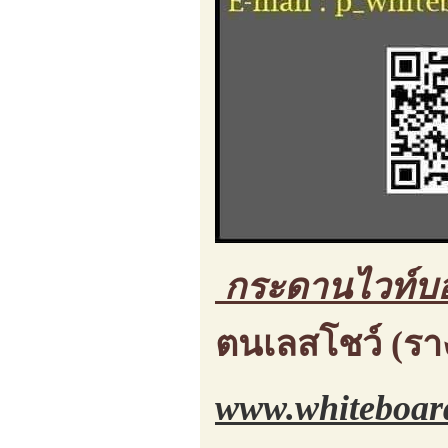
กระดานไวท์บ
ตนเลสโชว์ (ร
www.whiteboar