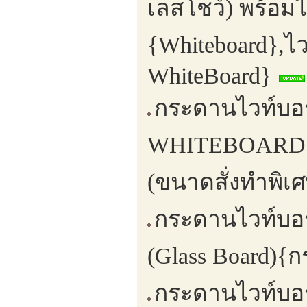
เลสโชว์) พร้อมไ
{Whiteboard},ไ
WhiteBoard}
กระดานไวท์บอ
WHITEBOARD} ข
(ขนาดสั่งทำพิเ
กระดานไวท์บอร
(Glass Board){
กระดานไวท์บอร