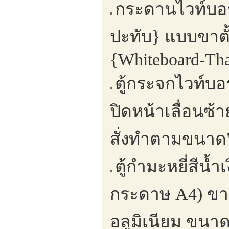
กระดานไวท์บอร
ปะทับ} แบบขาตั้
{Whiteboard-Tha
ตู้กระจกไวท์บ
ปิดหน้าเลื่อนซ
สั่งทำตามขนาด"
ตู้กำมะหยี่สีน้
กระดาษ A4) ขาตั
อลูมิเนียม ขนาด