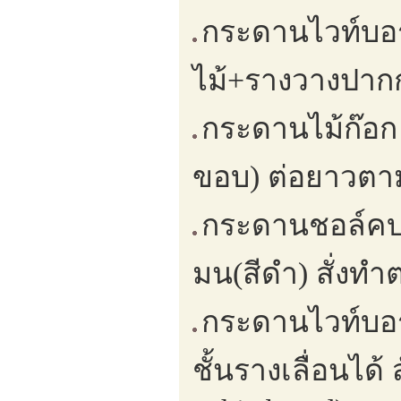
กระดานไวท์บอร
ไม้+รางวางปากกา
กระดานไม้ก๊อก
ขอบ) ต่อยาวตามพ
กระดานชอล์คบอ
มน(สีดำ) สั่งทำ
กระดานไวท์บอร์
ชั้นรางเลื่อนได