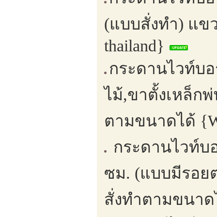
(แบบสั่งทำ) แขว
thailand}
กระดานไวท์บอร์
ไม้,ขาตั้งเหล็ก
ตามขนาดได้ {Wh
กระดานไวท์บอ
ซม. (แบบมีรอย
สั่งทำตามขนาดไ