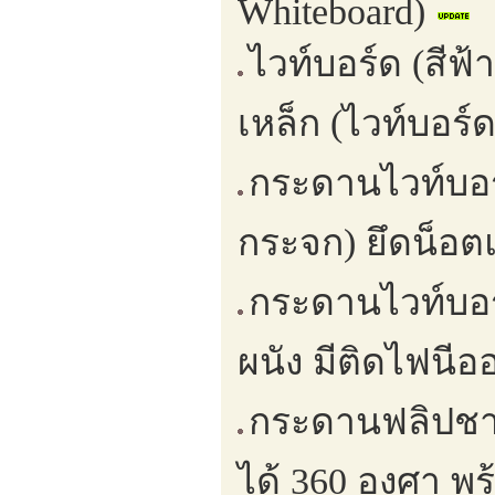
Whiteboard)
ไวท์บอร์ด (สีฟ้
เหล็ก (ไวท์บอร์
กระดานไวท์บอ
กระจก) ยึดน็อต
กระดานไวท์บอร์
ผนัง มีติดไฟนีอ
กระดานฟลิปชาป
ได้ 360 องศา พร