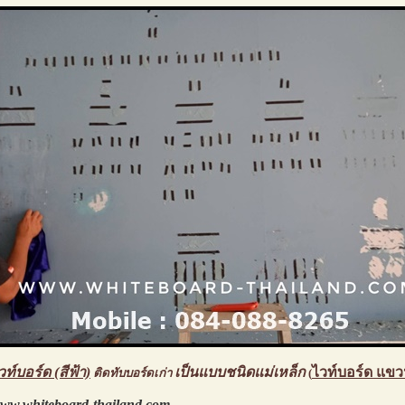
วท์บอร์ด (สีฟ้า)
เป็นแบบชนิดแม่เหล็ก
ไวท์บอร์ด แขว
ติดทับบอร์ดเก่า
(
ww.whiteboard-thailand.com