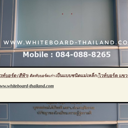
วท์บอร์ด (สีฟ้า)
เป็นแบบชนิดแม่เหล็ก
ไวท์บอร์ด แขว
ติดทับบอร์ดเก่า
(
ww.whiteboard-thailand.com