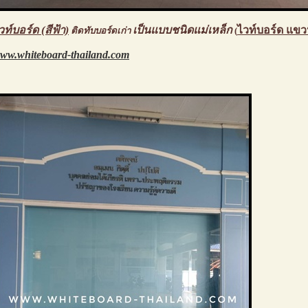
วท์บอร์ด (สีฟ้า)
เป็นแบบชนิดแม่เหล็ก
ไวท์บอร์ด แขว
ติดทับบอร์ดเก่า
(
ww.whiteboard-thailand.com