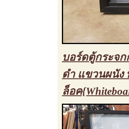
บอร์ดตู้กระจกก
ดำ แขวนผนัง พ
ล็อค{Whiteboa