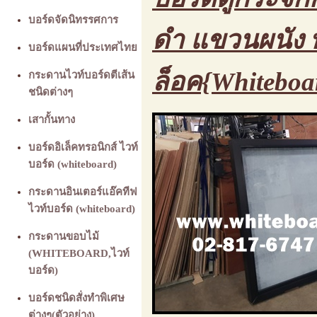
บอร์ดจัดนิทรรศการ
ดำ แขวนผนัง พ
บอร์ดแผนที่ประเทศไทย
ล็อค{Whiteboa
กระดานไวท์บอร์ดตีเส้น
ชนิดต่างๆ
เสากั้นทาง
บอร์ดอิเล็คทรอนิกส์ ไวท์
บอร์ด (whiteboard)
กระดานอินเตอร์แอ๊คทีฟ
ไวท์บอร์ด (whiteboard)
กระดานขอบไม้
(WHITEBOARD,ไวท์
บอร์ด)
บอร์ดชนิดสั่งทำพิเศษ
ต่างๆ(ตัวอย่าง)