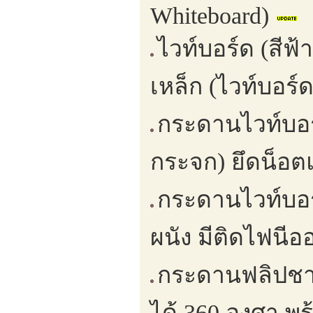
Whiteboard)
ไวท์บอร์ด (สีฟ้
เหล็ก (ไวท์บอร์
กระดานไวท์บอ
กระจก) ยึดน็อต
กระดานไวท์บอร์
ผนัง มีติดไฟนีอ
กระดานฟลิปชาป
ได้ 360 องศา พร