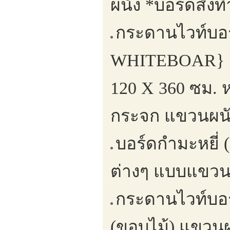
ผนัง *บอร์ดสั่ง
กระดานไวท์บอ
WHITEBOAR} ยึด
120 X 360 ซม. 
กระจก แขวนผนั
บอร์ดกำมะหยี่ 
ต่างๆ แบบแขวน
กระดานไวท์บอร
(ขอบไม้) แขวนผน