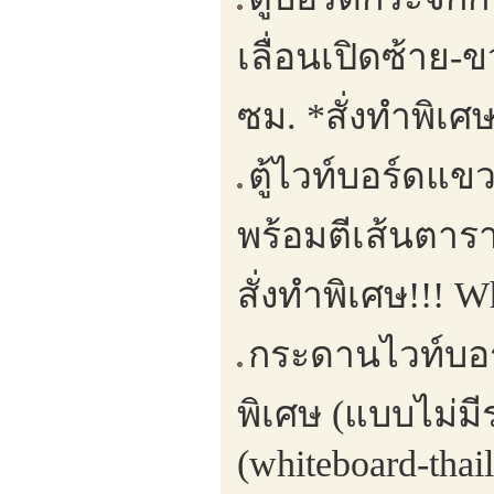
เลื่อนเปิดซ้าย
ซม. *สั่งทำพิเศ
ตู้ไวท์บอร์ดแขว
พร้อมตีเส้นตาร
สั่งทำพิเศษ!!! 
กระดานไวท์บอร์
พิเศษ (แบบไม่ม
(whiteboard-thai