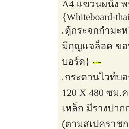
A4 แขวนผนัง พร
{Whiteboard-tha
ตู้กระจกกำมะห
มีกุญแจล็อค ขอ
บอร์ด}
กระดานไวท์บอร
120 X 480 ซม.ค
เหล็ก มีรางปาก
(ตามสเปคราชก