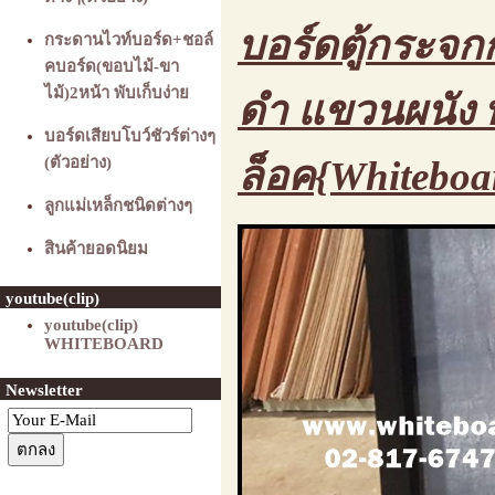
บอร์ดตู้กระจกก
กระดานไวท์บอร์ด+ชอล์
คบอร์ด(ขอบไม้-ขา
ไม้)2หน้า พับเก็บง่าย
ดำ แขวนผนัง พ
บอร์ดเสียบโบว์ชัวร์ต่างๆ
(ตัวอย่าง)
ล็อค{Whiteboa
ลูกแม่เหล็กชนิดต่างๆ
สินค้ายอดนิยม
youtube(clip)
youtube(clip)
WHITEBOARD
Newsletter