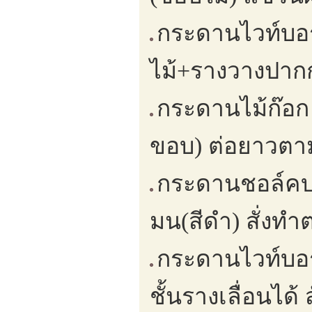
กระดานไวท์บอร
ไม้+รางวางปากกา
กระดานไม้ก๊อก
ขอบ) ต่อยาวตามพ
กระดานชอล์คบอ
มน(สีดำ) สั่งทำ
กระดานไวท์บอร์
ชั้นรางเลื่อนได