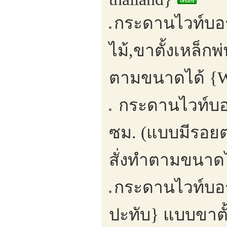
กระดานไวท์บอร์
ไม้,ขาตั้งเหล็ก
ตามขนาดได้ {Wh
กระดานไวท์บอ
ซม. (แบบมีรอย
สั่งทำตามขนาดไ
กระดานไวท์บอร
ปะทับ} แบบขาตั้