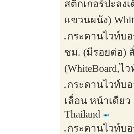
สติ๊กเกอร์ปะลงเ
แขวนผนัง) Whit
กระดานไวท์บอร์
ซม. (มีรอยต่อ) ส
(WhiteBoard,ไวท
กระดานไวท์บอร
เลื่อน หน้าเดีย
Thailand
กระดานไวท์บอ