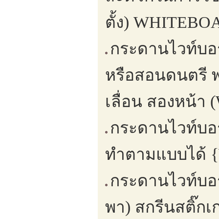
ตั้ง) WHITEB
กระดานไวท์บอร์
หรือสอนดนตรี พร
เลื่อน สองหน้า (
กระดานไวท์บอร
ทำตามแบบได้ {W
กระดานไวท์บอร
พา) สกรีนสติ๊ก