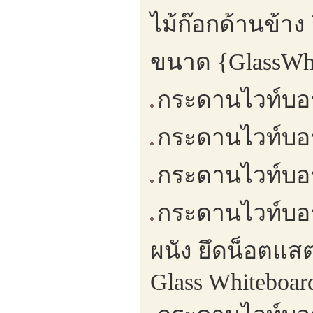
ไม้ก๊อกด้านข้า
ขนาด {GlassWhi
กระดานไวท์บอร
กระดานไวท์บอร์
กระดานไวท์บอร
กระดานไวท์บอร
ผนัง ยึดน็อตแส
Glass Whiteboa