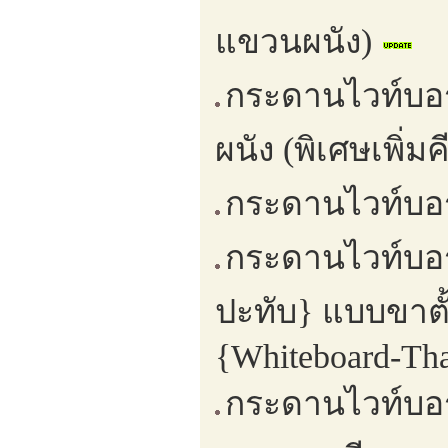
แขวนผนัง)
กระดานไวท์บอร
ผนัง (พิเศษเพิ่มค
กระดานไวท์บอร
กระดานไวท์บอร
ปะทับ} แบบขาตั้
{Whiteboard-Tha
กระดานไวท์บอร