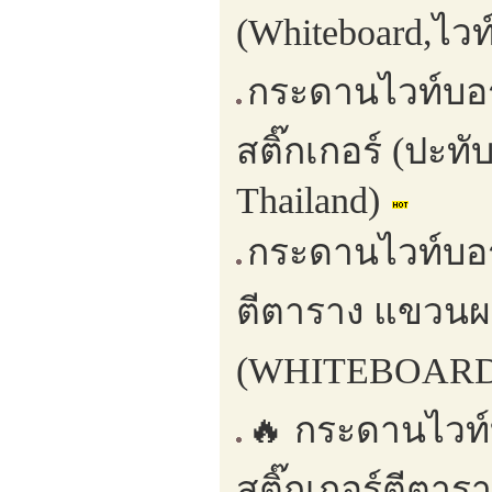
(Whiteboard,ไวท
กระดานไวท์บอ
สติ๊กเกอร์ (ปะท
Thailand)
กระดานไวท์บอร์
ตีตาราง แขวนผ
(WHITEBOARD,
🔥 กระดานไวท์บ
สติ๊กเกอร์ตีตา