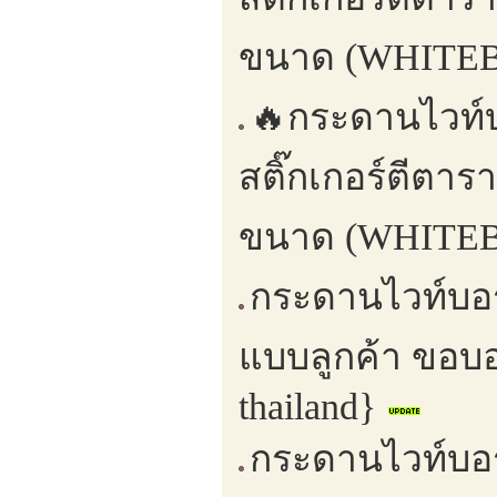
ขนาด (WHITEB
🔥กระดานไวท์บอ
สติ๊กเกอร์ตีตา
ขนาด (WHITEB
กระดานไวท์บอร
แบบลูกค้า ขอบอ
thailand}
กระดานไวท์บอร์