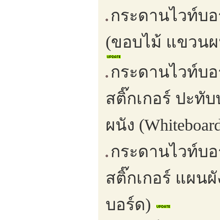
กระดานไวท์บอ
(ขอบไม้ แขวนผน
กระดานไวท์บอร
สติ๊กเกอร์ ปะท
ผนัง (Whiteboar
กระดานไวท์บอ
สติ๊กเกอร์ แผนผ
บอร์ด)