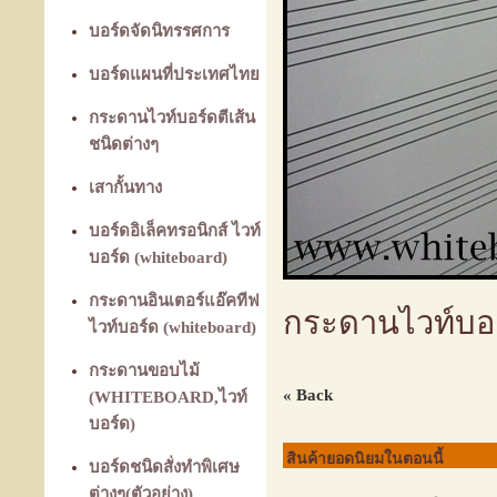
บอร์ดจัดนิทรรศการ
บอร์ดแผนที่ประเทศไทย
กระดานไวท์บอร์ดตีเส้น
ชนิดต่างๆ
เสากั้นทาง
บอร์ดอิเล็คทรอนิกส์ ไวท์
บอร์ด (whiteboard)
กระดานอินเตอร์แอ๊คทีฟ
กระดานไวท์บอร
ไวท์บอร์ด (whiteboard)
กระดานขอบไม้
« Back
(WHITEBOARD,ไวท์
บอร์ด)
สินค้ายอดนิยมในตอนนี้
บอร์ดชนิดสั่งทำพิเศษ
ต่างๆ(ตัวอย่าง)