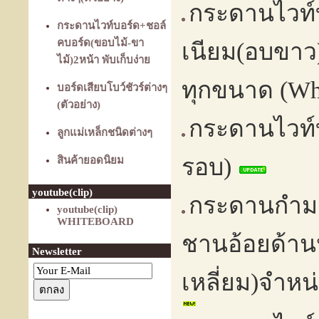
กระดานไวท์
กระดานไวท์บอร์ด+ชอล์
คบอร์ด(ขอบไม้-ขา
เนียม(อบขาว
ไม้)2หน้า พับเก็บง่าย
ทุกขนาด (Whi
บอร์ดเสียบโบว์ชัวร์ต่างๆ
(ตัวอย่าง)
กระดานไวท์บ
ลูกแม่เหล็กชนิดต่างๆ
รอบ)
สินค้ายอดนิยม
youtube(clip)
กระดานกำมะห
youtube(clip)
WHITEBOARD
ชานอ้อยด้าน
Newsletter
เหลี่ยม)จำหน