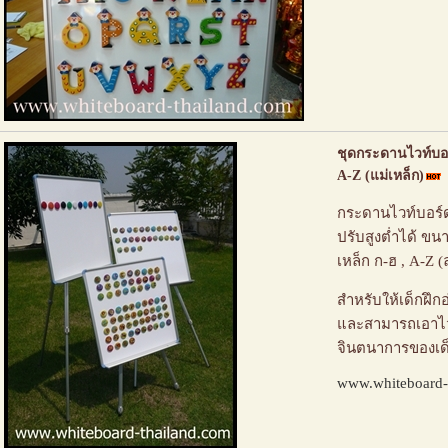
ชุดกระดานไวท์บอร
A-Z (แม่เหล็ก)
กระดานไวท์บอร์
ปรับสูงต่ำได้ ขน
เหล็ก ก-ฮ , A-Z (
สำหรับให้เด็กฝึก
และสามารถเอาไว
จินตนาการของเด
www.whiteboard-