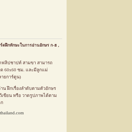
์ดฝึกทักษะในการอ่านอักษร ก-ฮ ,
ดฟลิปชาปท์ สามขา สามารถ
าด 60x60 ซม. และมีลูกแม่
ลายการ์ตูน)
อ่าน ฝึกเรื่องลำดับตามตัวอักษร
้เขียน หรือ วาดรูปภาพได้ตาม
็ก
thailand.com