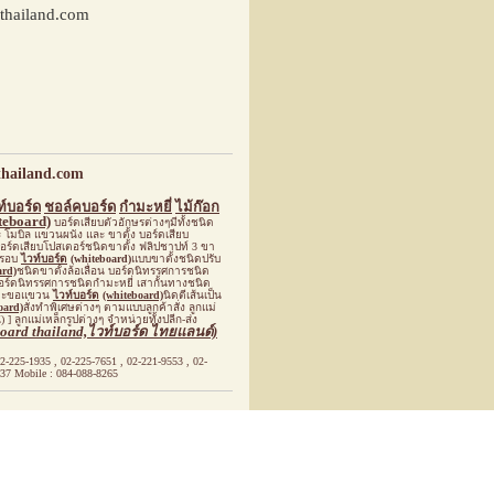
thailand.com
hailand.com
์บอร์ด
ชอล์คบอร์ด
กำมะหยี่
ไม้ก๊อก
teboard)
บอร์ดเสียบตัวอักษรต่างๆมีทั้งชนิด
 โมบิล แขวนผนัง และ ขาตั้ง บอร์ดเสียบ
ร์ดเสียบโปสเตอร์ชนิดขาตั้ง ฟลิปชาปท์ 3 ขา
้รอบ
ไวท์บอร์ด
(whiteboard)
แบบขาตั้งชนิดปรับ
ard)
ชนิดขาตั้งล้อเลื่อน บอร์ดนิทรรศการชนิด
อร์ดนิทรรศการชนิดกำมะหยี่ เสากั้นทางชนิด
ิดตะขอแขวน
ไวท์บอร์ด
(whiteboard)
นิดตีเส้นเป็น
oard)
สั่งทำพิเศษต่างๆ ตามแบบลูกค้าสั่ง ลูกแม่
) ]
ลูกแม่เหล็กรูปต่างๆ จำหน่ายทั้งปลีก-ส่ง
board thailand,ไวท์บอร์ด ไทยแลนด์)
2-225-1935
, 02-225-7651 , 02-221-9553 , 02-
437 Mobile : 084-088-8265
[Go to top]