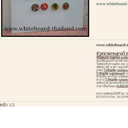
www.whiteboard-
www.whiteboard-t
จำหน่าย
กระดานไวท
ชนิดแขวนผนัง
(whi
ร่องเสียบแบบกำมะหยี่ และ
โปสเตอร์แขวนผนัง และ บอ
ฟลิปชาปท์ ขาดำ หมุนได
ระดับ
ไวท์บอร์ด
(whitebo
ไวท์บอร์ด
(whiteboard)
บ
หัวสปริง เสากั้นทางชน
ตาราง
ไวท์บอร์ด
(whiteb
เหล็ก(ก-ฮ) ลูกแม่เหล็ก(
A-Z
(white
ราคาเป็นกันเอง
สามารถติดต่อได้ที่
Tel :
0
622-5375-6 Fax : 02-2219
หน้า 1/2
1
2
[ถัดไป]